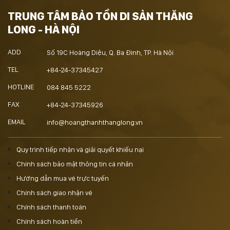
TRUNG TÂM BẢO TỒN DI SẢN THĂNG
LONG - HÀ NỘI
ADD
Số 19C Hoàng Diệu, Q. Ba Đình, TP. Hà Nội
TEL
+84-24-37345427
HOTLINE
084 845 5222
FAX
+84-24-37345926
EMAIL
info@hoangthanhthanglong.vn
Quy trình tiếp nhận và giải quyết khiếu nại
Chính sách bảo mật thông tin cá nhân
Hướng dẫn mua vé trực tuyến
Chính sách giao nhận vé
Chính sách thanh toán
Chính sách hoàn tiền