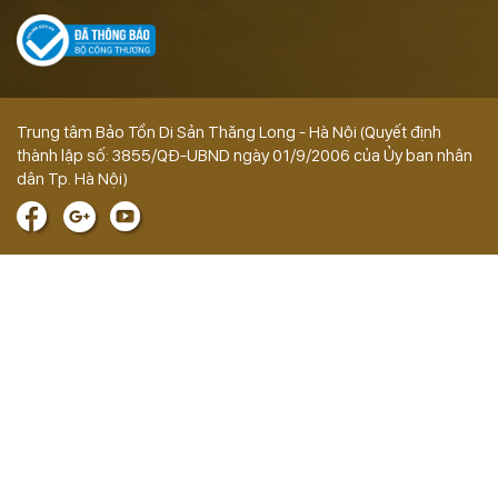
Trung tâm Bảo Tồn Di Sản Thăng Long - Hà Nội (Quyết định
thành lập số: 3855/QĐ-UBND ngày 01/9/2006 của Ủy ban nhân
dân Tp. Hà Nội)