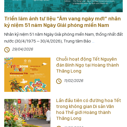
Triển lãm ảnh tư liệu “Âm vang ngày mới” nhân
kỷ niệm 51 năm Ngày Giải phóng miền Nam
Nhân kỷ niệm 51 năm Ngày Giải phóng miền Nam, thống nhất đất
nước (30/4/1975 – 30/4/2026), Trung tâm Bảo
...
29/04/2026
Chuỗi hoạt động Tết Nguyên
đán Bính Ngọ tại Hoàng thành
Thăng Long
11/02/2026
Lần đầu tiên có đường hoa Tết
trong không gian Di sản Văn
hoá Thế giới Hoàng thành
Thăng Long