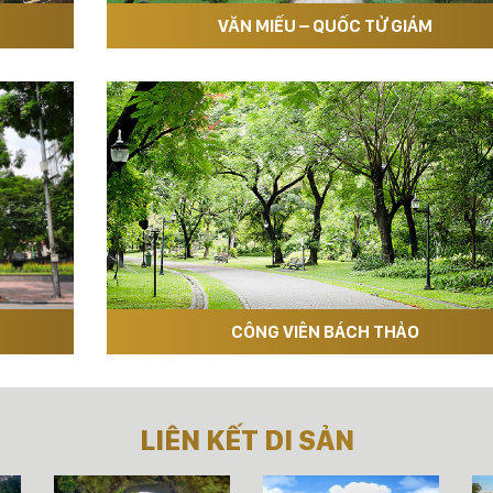
VĂN MIẾU – QUỐC TỬ GIÁM
CÔNG VIÊN BÁCH THẢO
LIÊN KẾT DI SẢN