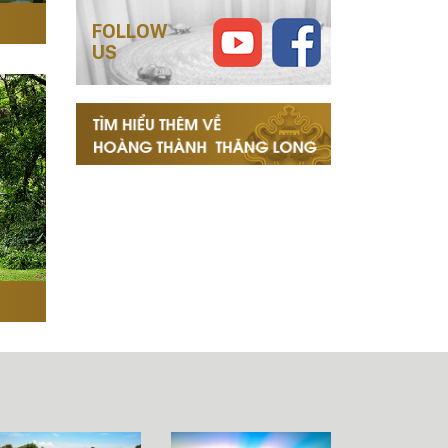
FOLLOW
US