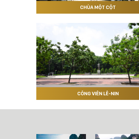
CHÙA MỘT CỘT
CÔNG VIÊN LÊ-NIN