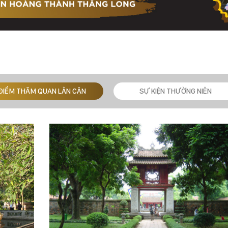
ĐIỂM THĂM QUAN LÂN CẬN
SỰ KIỆN THƯỜNG NIÊN