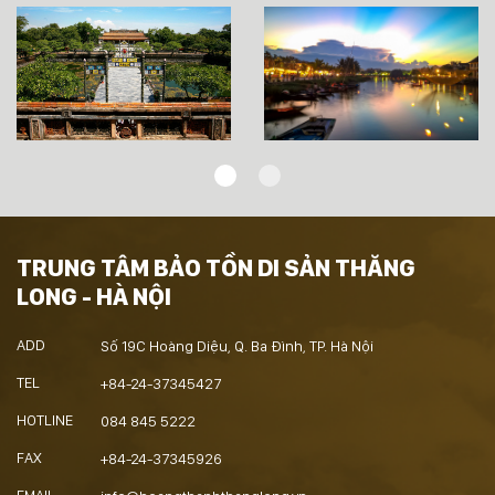
TRUNG TÂM BẢO TỒN DI SẢN THĂNG
LONG - HÀ NỘI
ADD
Số 19C Hoàng Diệu, Q. Ba Đình, TP. Hà Nội
TEL
+84-24-37345427
HOTLINE
084 845 5222
FAX
+84-24-37345926
EMAIL