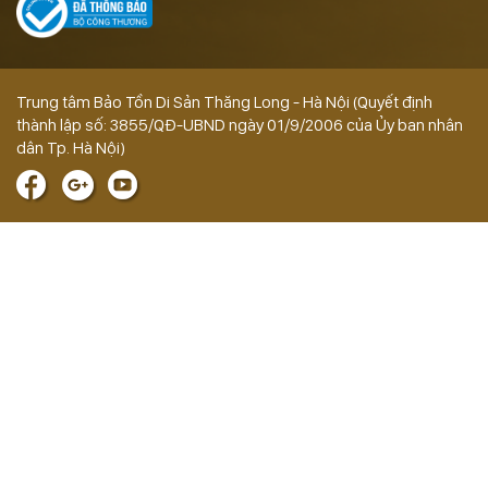
Trung tâm Bảo Tồn Di Sản Thăng Long - Hà Nội (Quyết định
thành lập số: 3855/QĐ-UBND ngày 01/9/2006 của Ủy ban nhân
dân Tp. Hà Nội)