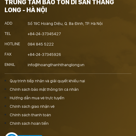
TRUNG TÂM BẢO TỒN DI SẢN THĂNG
LONG - HÀ NỘI
ADD
Số 19C Hoàng Diệu, Q. Ba Đình, TP. Hà Nội
TEL
+84-24-37345427
HOTLINE
084 845 5222
FAX
+84-24-37345926
EMAIL
info@hoangthanhthanglong.vn
Quy trình tiếp nhận và giải quyết khiếu nại
Chính sách bảo mật thông tin cá nhân
Hướng dẫn mua vé trực tuyến
Chính sách giao nhận vé
Chính sách thanh toán
Chính sách hoàn tiền