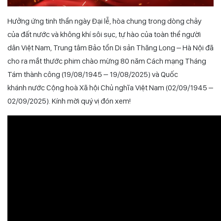
Hưởng ứng tinh thần ngày Đại lễ, hòa chung trong dòng chảy
của đất nước và không khí sôi sục, tự hào của toàn thể người
dân Việt Nam, Trung tâm Bảo tồn Di sản Thăng Long – Hà Nội đã
cho ra mắt thước phim chào mừng 80 năm Cách mạng Tháng
Tám thành công (19/08/1945 – 19/08/2025) và Quốc
khánh nước Cộng hoà Xã hội Chủ nghĩa Việt Nam (02/09/1945 –
02/09/2025).
Kính mời quý vị đón xem!