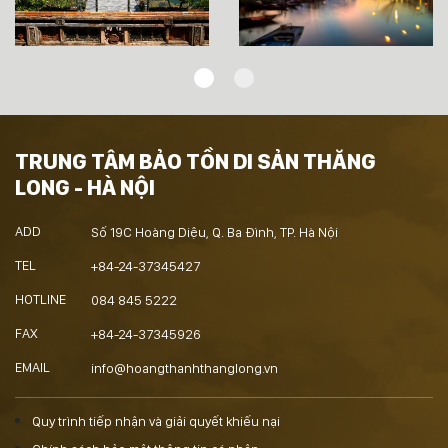
TRUNG TÂM BẢO TỒN DI SẢN THĂNG
LONG - HÀ NỘI
ADD
Số 19C Hoàng Diệu, Q. Ba Đình, TP. Hà Nội
TEL
+84-24-37345427
HOTLINE
084 845 5222
FAX
+84-24-37345926
EMAIL
info@hoangthanhthanglong.vn
Quy trình tiếp nhận và giải quyết khiếu nại