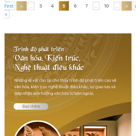
First
«
...
3
4
5
6
7
...
10
...
»
»