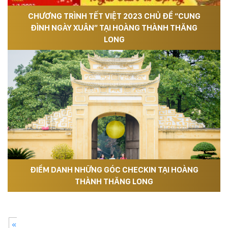
CHƯƠNG TRÌNH TẾT VIỆT 2023 CHỦ ĐỀ “CUNG
ĐÌNH NGÀY XUÂN” TẠI HOÀNG THÀNH THĂNG
LONG
ĐIỂM DANH NHỮNG GÓC CHECKIN TẠI HOÀNG
THÀNH THĂNG LONG
«