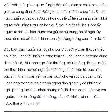
Việt” với nhiều phong tục lễ nghi độc đáo, diễn ra cả ở trong dân
gian và cung đình. Sách
Đồng Khánh địa dư chí
chép “tết Đoan
ngọ chuẩn bị đầy đủ rượu và hoa quả lễ tổ tiên từ sáng sớm. Mọi
người đều uống rượu, ăn hoa quả, gọi là giết sâu bọ. Hôm ấy
người ta hái các loại thuốc cất giữ để sử dụng, hái lá ngải tùy
theo năm mà bó thành hình con vật tượng trưng của năm đó…”.
Đặc biệt, các nguồn sử liệu như
Đại Việt sử ký toàn thư
,
Lê triều
hội điển
,
Lịch triều hiến chương loại chí…
đều cho biết trong cung
đình thời Lê, tết Đoan ngọ là lễ thường triều, hoàng đế chịu mệnh
trời thực hiện một số nghi lễ như cúng tế các tiên tế, báo hiếu
bậc sinh thành, ban yến và ban quạt cho văn võ bá quan… Tết
Đoan ngọ trong cung đình và ngoài dân gian tuy có những lễ
nghi, phong tục khác nhau nhưng đều là dịp con cháu tìm về cội
nguồn, nhớ ơn công đức tổ tông, cầu sức khỏe, bình an, đất
nước thái bình thịnh trị.