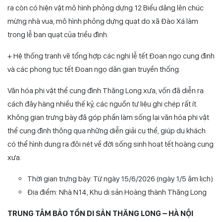
ra còn có hiện vật mô hình phỏng dựng 12 Biểu dâng lên chúc
mừng nhà vua, mô hình phỏng dựng quạt do xã Đào Xá làm
trong lễ ban quạt của triều đình.
+ Hệ thống tranh vẽ tổng hợp các nghi lễ tết Đoan ngọ cung đình
và các phong tục tết Đoan ngọ dân gian truyền thống.
Văn hóa phi vật thể cung đình Thăng Long xưa, vốn đã diễn ra
cách đây hàng nhiều thế kỷ, các nguồn tư liệu ghi chép rất ít.
Không gian trưng bày đã góp phần làm sống lại văn hóa phi vật
thể cung đình thông qua những diễn giải cụ thể, giúp du khách
có thể hình dung ra đôi nét về đời sống sinh hoạt tết hoàng cung
xưa.
Thời gian trưng bày: Từ ngày 15/6/2026 (ngày 1/5 âm lịch)
Địa điểm: Nhà N14, Khu di sản Hoàng thành Thăng Long
TRUNG TÂM BẢO TỒN DI SẢN THĂNG LONG – HÀ NỘI