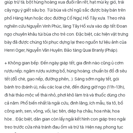
giúp trừ tà; bột hùng hoàng xua đuổi rắn rết, hạt mùi kỵ gió, trái
cây ngụ ý giết sâu bọ. Túi bùa và chỉ ngũ sắc được bày bán trên
phố Hàng Mụn hoặc dọc đường Cổ Ngư, Hồ Tây xưa. Theo nhà
nghiên cứu Nguyễn Vinh Phúc, làng Tây Hồ xưa vào dịp tết Đoan
ngọ chuyên khâu túi bùa cho trẻ con. Đặc biệt, các hiện vật trưng
bày đã được chúng tôi phục dựng lại theo nguồn tư liệu ảnh của
Henri Oger, Nguyễn Văn Huyên; Bảo tàng Quai Branly (Pháp).
+ Không gian bếp: Đến ngày giáp tết, gia đình nào cũng ủ cơm
rượu nếp; ngâm rượu xương bồ, hùng hoàng; chuẩn bị đồ đi sêu
tết (đỗ chè, gạo nếp, đường phên,..). Sáng sớm ngày tết, gói
bánh tro (bánh ú), nấu các loại chè, đến đúng giờ ngọ (11h-13h),
đi hái thảo mộc về thái nhỏ, phơi khô làm trà và thuốc dùng cho
cả năm. Phổ biến nhất là ngải cứu, đinh lăng, ích mẫu, tía tô, bồ
công anh, sen, vông, vối, lạc tiên, diệp hạ châu, hoa nhài, hoa
hòe… Đặc biệt, dân gian còn lấy ngải kết hình con giáp treo ngải
treo trước cửa nhà tránh đau ốm và trừ tà. Hiện nay, phong tục