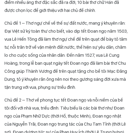
điểm nhiều áng thơ đặc sắc đã ra đời, 10 bài thơ chữ Hán đã
được chọn lọc để giới thiệu với hai chủ đề chính.
Chủ đề 1 – Thơ ngự chế về thế sự đất nước, mang ý khuyên răn:
Đại Việt sử ký toàn thư
cho biết, vào dịp tết Đoan ngọ năm 1503,
vua Lê Hiến Tông đã làm thơ ngự chế đề trên quạt để bày tỏ tâm
tư, nỗi trăn trở về vận mệnh đất nước, thể hiện sự yêu dân, chăm
lo cho cuộc sống của nhân dân. Đến năm 1527, vua Lê Cung
Hoàng, trong lễ ban quạt ngày tết Đoan ngọ đã làm bài thơ Chu
Công giúp Thành Vương đề trên quạt tặng cho bề tôi Mạc Đăng
Dung, tỏ ý khuyên răn ông nên noi theo gương sáng đời xưa mà
tận trung với vua, phụng sự triều đình.
Chủ đề 2 –
Thơ về phong tục tết Đoan ngọ và nỗi niềm của bề
tôi đối với nhà vua, triều đình
. Tiêu biểu là các bài thơ như
Đoan
ngọ
của Phạm Nhữ Dực (thời Hồ, thuộc Minh),
Đoan ngọ nhật
của Nguyễn Trãi,
Đoan ngọ trung tác
của Chu Tam Tỉnh (thời Lê
sơ),
Đoan dương tức sự
của Phan Huy Ích (thời Lê Trung hưng),