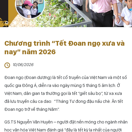
Chương trình “Tết Đoan ngọ xưa và
nay” năm 2026
10/06/2026
Đoan ngọ (Đoan dương) là tết cổ truyền của Việt Nam và một số
quốc gia Đông Á, diễn ra vào ngày mùng 5 tháng 5 âm lịch. Ở
Việt Nam, dân gian ta thường gọi là tết “giết sâu bọ”, từ xa xưa
đã lưu truyền câu ca dao: “
Tháng Tư đong đậu nấu chè. Ăn tết
Đoan ngọ trở về tháng Năm
”.
GS.TS Nguyễn Văn Huyên – người đặt nền móng cho ngành nhân
học văn hóa Việt Nam đánh giá “đây là tết kỳ lạ nhất của người