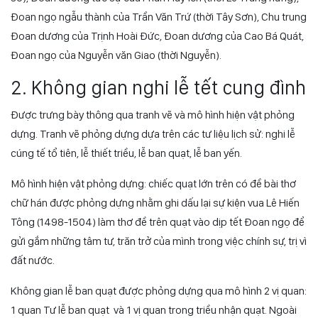
Đoan ngọ ngẫu thành
của Trần Văn Trứ (thời Tây Sơn),
Chu trung
Đoan dương
của Trịnh Hoài Đức,
Đoan dương
của Cao Bá Quát,
Đoan ngọ
của Nguyễn văn Giao (thời Nguyễn).
2. Không gian nghi lễ tết cung đình
Được trưng bày thông qua tranh vẽ và mô hình hiện vật phỏng
dựng. Tranh vẽ phỏng dựng dựa trên các tư liệu lịch sử: nghi lễ
cúng tế tổ tiên, lễ thiết triều, lễ ban quạt, lễ ban yến.
Mô hình hiện vật phỏng dựng: chiếc quạt lớn trên có đề bài thơ
chữ hán được phỏng dựng nhằm ghi dấu lại sự kiện vua Lê Hiến
Tông (1498-1504) làm thơ đề trên quạt vào dịp tết Đoan ngọ để
gửi gắm những tâm tư, trăn trở của mình trong việc chính sự, trị vì
đất nước.
Không gian lễ ban quạt được phỏng dựng qua mô hình 2 vị quan:
1 quan Tư lễ ban quạt và 1 vị quan trong triều nhận quạt. Ngoài