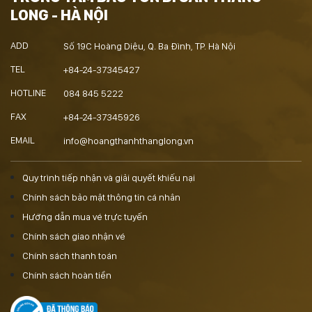
LONG - HÀ NỘI
ADD
Số 19C Hoàng Diệu, Q. Ba Đình, TP. Hà Nội
TEL
+84-24-37345427
HOTLINE
084 845 5222
FAX
+84-24-37345926
EMAIL
info@hoangthanhthanglong.vn
Quy trình tiếp nhận và giải quyết khiếu nại
Chính sách bảo mật thông tin cá nhân
Hướng dẫn mua vé trực tuyến
Chính sách giao nhận vé
Chính sách thanh toán
Chính sách hoàn tiền