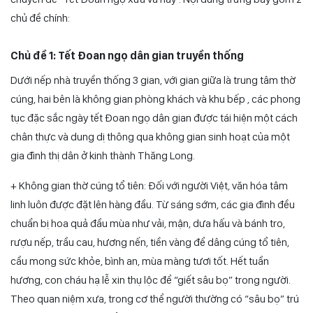
chủ đề chính:
Chủ đề 1: Tết Đoan ngọ dân gian truyền thống
Dưới nếp nhà truyền thống 3 gian, với gian giữa là trung tâm thờ
cúng, hai bên là không gian phòng khách và khu bếp , các phong
tục đặc sắc ngày tết Đoan ngọ dân gian được tái hiện một cách
chân thực và dung dị thông qua không gian sinh hoạt của một
gia đình thị dân ở kinh thành Thăng Long.
+ Không gian thờ cúng tổ tiên: Đối với người Việt, văn hóa tâm
linh luôn được đặt lên hàng đầu. Từ sáng sớm, các gia đình đều
chuẩn bị hoa quả đầu mùa như vải, mận, dưa hấu và bánh tro,
rượu nếp, trầu cau, hương nến, tiền vàng để dâng cúng tổ tiên,
cầu mong sức khỏe, bình an, mùa màng tươi tốt. Hết tuần
hương, con cháu hạ lễ xin thụ lộc để “giết sâu bọ” trong người.
Theo quan niệm xưa, trong cơ thể người thường có “sâu bọ” trú