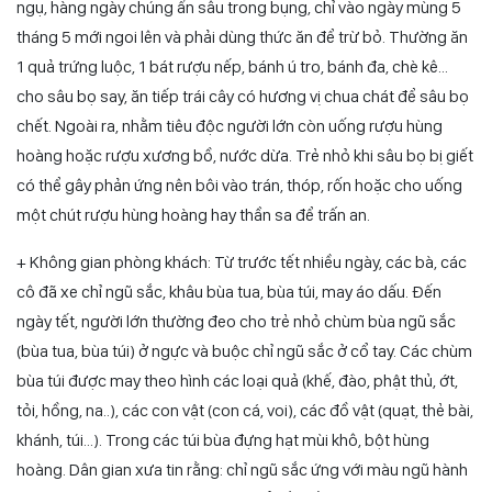
ngụ, hàng ngày chúng ẩn sâu trong bụng, chỉ vào ngày mùng 5
tháng 5 mới ngoi lên và phải dùng thức ăn để trừ bỏ. Thường ăn
1 quả trứng luộc, 1 bát rượu nếp, bánh ú tro, bánh đa, chè kê…
cho sâu bọ say, ăn tiếp trái cây có hương vị chua chát để sâu bọ
chết. Ngoài ra, nhằm tiêu độc người lớn còn uống rượu hùng
hoàng hoặc rượu xương bồ, nước dừa. Trẻ nhỏ khi sâu bọ bị giết
có thể gây phản ứng nên bôi vào trán, thóp, rốn hoặc cho uống
một chút rượu hùng hoàng hay thần sa để trấn an.
+ Không gian phòng khách: Từ trước tết nhiều ngày, các bà, các
cô đã xe chỉ ngũ sắc, khâu bùa tua, bùa túi, may áo dấu. Đến
ngày tết, người lớn thường đeo cho trẻ nhỏ chùm bùa ngũ sắc
(bùa tua, bùa túi) ở ngực và buộc chỉ ngũ sắc ở cổ tay. Các chùm
bùa túi được may theo hình các loại quả (khế, đào, phật thủ, ớt,
tỏi, hồng, na..), các con vật (con cá, voi), các đồ vật (quạt, thẻ bài,
khánh, túi…). Trong các túi bùa đựng hạt mùi khô, bột hùng
hoàng. Dân gian xưa tin rằng: chỉ ngũ sắc ứng với màu ngũ hành