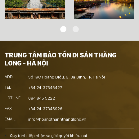
TRUNG TÂM BẢO TỒN DI SẢN THĂNG
LONG - HÀ NỘI
ADD
Số 19C Hoàng Diệu, Q. Ba Đình, TP. Hà Nội
TEL
+84-24-37345427
HOTLINE
084 845 5222
FAX
+84-24-37345926
EMAIL
info@hoangthanhthanglong.vn
Quy trình tiếp nhận và giải quyết khiếu nại