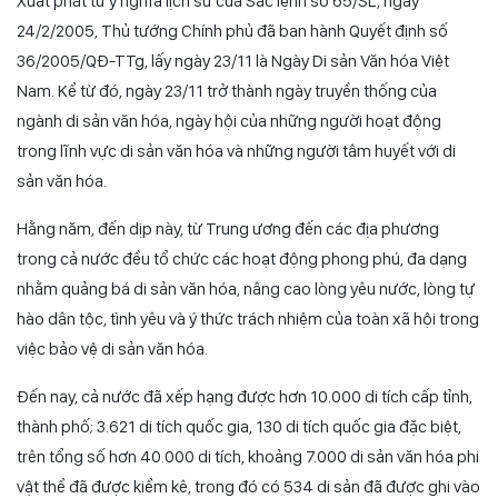
Xuất phát từ ý nghĩa lịch sử của Sắc lệnh số 65/SL, ngày
24/2/2005, Thủ tướng Chính phủ đã ban hành Quyết định số
36/2005/QĐ-TTg, lấy ngày 23/11 là Ngày Di sản Văn hóa Việt
Nam. Kể từ đó, ngày 23/11 trở thành ngày truyền thống của
ngành di sản văn hóa, ngày hội của những người hoạt động
trong lĩnh vực di sản văn hóa và những người tâm huyết với di
sản văn hóa.
Hằng năm, đến dịp này, từ Trung ương đến các địa phương
trong cả nước đều tổ chức các hoạt động phong phú, đa dạng
nhằm quảng bá di sản văn hóa, nâng cao lòng yêu nước, lòng tự
hào dân tộc, tình yêu và ý thức trách nhiệm của toàn xã hội trong
việc bảo vệ di sản văn hóa.
Đến nay, cả nước đã xếp hạng được hơn 10.000 di tích cấp tỉnh,
thành phố; 3.621 di tích quốc gia, 130 di tích quốc gia đặc biệt,
trên tổng số hơn 40.000 di tích, khoảng 7.000 di sản văn hóa phi
vật thể đã được kiểm kê, trong đó có 534 di sản đã được ghi vào