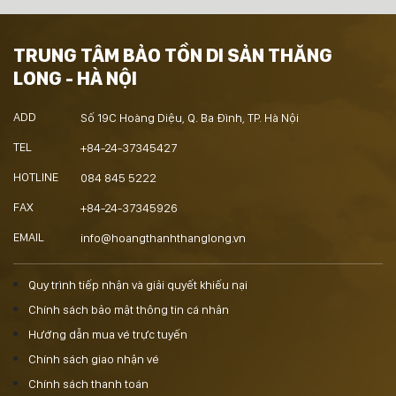
TRUNG TÂM BẢO TỒN DI SẢN THĂNG
LONG - HÀ NỘI
ADD
Số 19C Hoàng Diệu, Q. Ba Đình, TP. Hà Nội
TEL
+84-24-37345427
HOTLINE
084 845 5222
FAX
+84-24-37345926
EMAIL
info@hoangthanhthanglong.vn
Quy trình tiếp nhận và giải quyết khiếu nại
Chính sách bảo mật thông tin cá nhân
Hướng dẫn mua vé trực tuyến
Chính sách giao nhận vé
Chính sách thanh toán