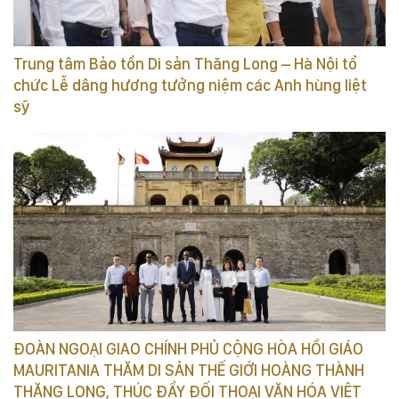
Trung tâm Bảo tồn Di sản Thăng Long – Hà Nội tổ
chức Lễ dâng hương tưởng niệm các Anh hùng liệt
sỹ
ĐOÀN NGOẠI GIAO CHÍNH PHỦ CỘNG HÒA HỒI GIÁO
MAURITANIA THĂM DI SẢN THẾ GIỚI HOÀNG THÀNH
THĂNG LONG, THÚC ĐẨY ĐỐI THOẠI VĂN HÓA VIỆT