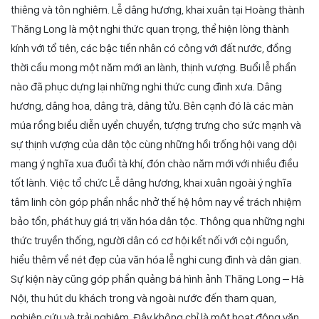
thiêng và tôn nghiêm. Lễ dâng hương, khai xuân tại Hoàng thành
Thăng Long là một nghi thức quan trọng, thể hiện lòng thành
kính với tổ tiên, các bậc tiền nhân có công với đất nước, đồng
thời cầu mong một năm mới an lành, thịnh vượng. Buổi lễ phần
nào đã phục dựng lại những nghi thức cung đình xưa. Dâng
hương, dâng hoa, dâng trà, dâng tửu. Bên cạnh đó là các màn
múa rồng biểu diễn uyển chuyển, tượng trưng cho sức mạnh và
sự thịnh vượng của dân tộc cùng những hồi trống hội vang dội
mang ý nghĩa xua đuổi tà khí, đón chào năm mới với nhiều điều
tốt lành. Việc tổ chức Lễ dâng hương, khai xuân ngoài ý nghĩa
tâm linh còn góp phần nhắc nhở thế hệ hôm nay về trách nhiệm
bảo tồn, phát huy giá trị văn hóa dân tộc. Thông qua những nghi
thức truyền thống, người dân có cơ hội kết nối với cội nguồn,
hiểu thêm về nét đẹp của văn hóa lễ nghi cung đình và dân gian.
Sự kiện này cũng góp phần quảng bá hình ảnh Thăng Long – Hà
Nội, thu hút du khách trong và ngoài nước đến tham quan,
nghiên cứu và trải nghiệm. Đây không chỉ là một hoạt động văn