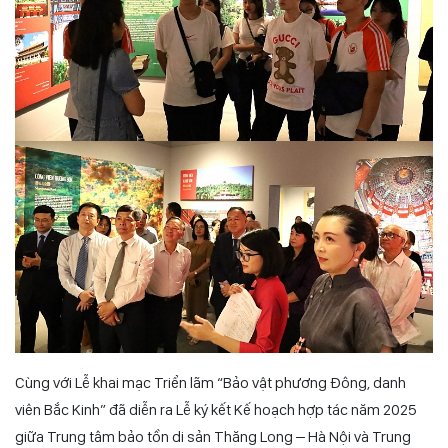
Cùng với Lễ khai mạc Triển lãm “Bảo vật phương Đông, danh
viên Bắc Kinh” đã diễn ra Lễ ký kết Kế hoạch hợp tác năm 2025
giữa Trung tâm bảo tồn di sản Thăng Long – Hà Nội và Trung