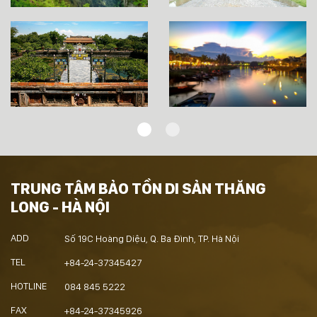
TRUNG TÂM BẢO TỒN DI SẢN THĂNG
LONG - HÀ NỘI
ADD
Số 19C Hoàng Diệu, Q. Ba Đình, TP. Hà Nội
TEL
+84-24-37345427
HOTLINE
084 845 5222
FAX
+84-24-37345926