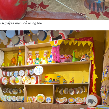
n sĩ giấy và mâm cỗ Trung thu