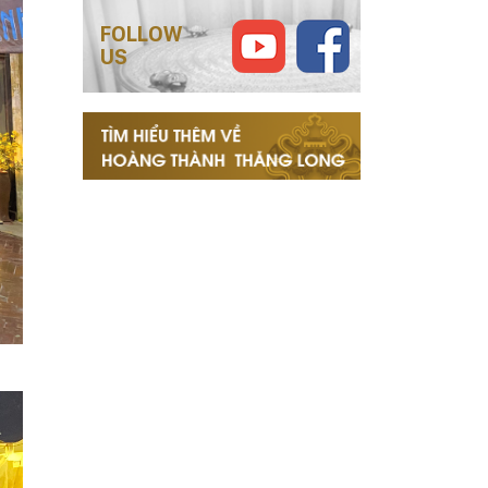
FOLLOW
US