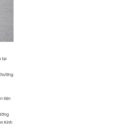
 tại
 thường