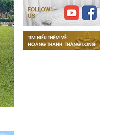
FOLLOW
US