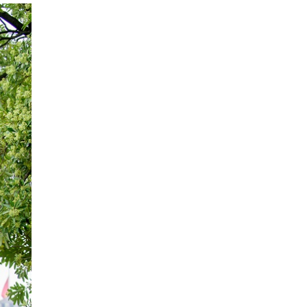
ững
– Bờ Hồ