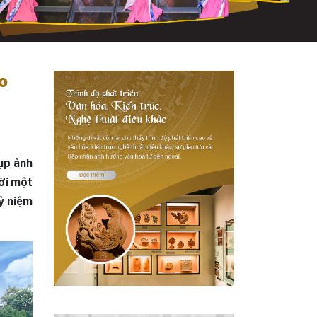
o
hụp ảnh
ười một
ỷ niệm