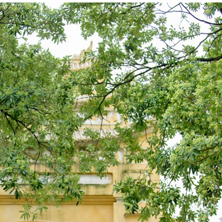
nh phố Hà Nội và gần Văn Miếu, Bờ Hồ. Sau khi cùng nhau lưu lại nh
ó thể kết hợp chụp 2 địa điểm Hoàng Thành – Văn Miếu, Hoàng Thành 
nhiều.
 Hoàng Thành Thăng Long