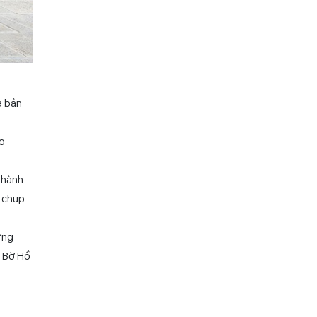
à bản
ạo
 hành
o chụp