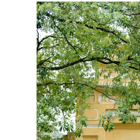
Hoàng Thành Thăng Long nằm ở trung tâm thà
bức ảnh dưới mái trường thân yêu, cả lớp c
chỉ trong 1 ngày mà không tốn thời gian đi lại 
Một số kinh nghiệm khi chụp ảnh kỷ yếu tại