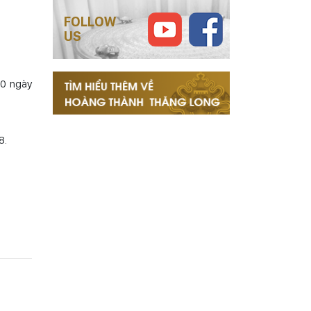
FOLLOW
US
00 ngày
8.