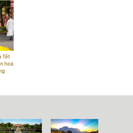
a Tết
ăn hoá
ng