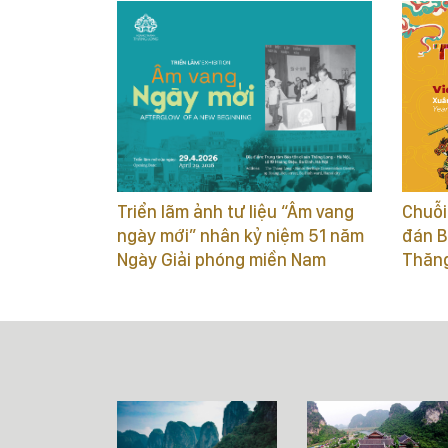
Chuỗi
Triển lãm ảnh tư liệu “Âm vang
đán B
ngày mới” nhân kỷ niệm 51 năm
Thăn
Ngày Giải phóng miền Nam