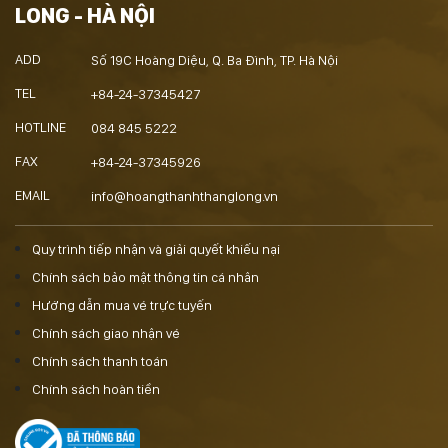
LONG - HÀ NỘI
ADD
Số 19C Hoàng Diệu, Q. Ba Đình, TP. Hà Nội
TEL
+84-24-37345427
HOTLINE
084 845 5222
FAX
+84-24-37345926
EMAIL
info@hoangthanhthanglong.vn
Quy trình tiếp nhận và giải quyết khiếu nại
Chính sách bảo mật thông tin cá nhân
Hướng dẫn mua vé trực tuyến
Chính sách giao nhận vé
Chính sách thanh toán
Chính sách hoàn tiền