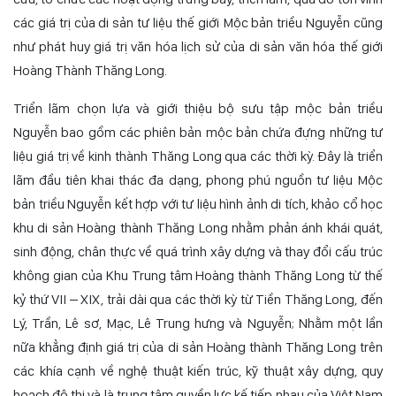
các giá trị của di sản tư liệu thế giới Mộc bản triều Nguyễn cũng
như phát huy giá trị văn hóa lịch sử của di sản văn hóa thế giới
Hoàng Thành Thăng Long.
Triển lãm chọn lựa và giới thiệu bộ sưu tập mộc bản triều
Nguyễn bao gồm các phiên bản mộc bản chứa đựng những tư
liệu giá trị về kinh thành Thăng Long qua các thời kỳ. Đây là triển
lãm đầu tiên khai thác đa dạng, phong phú nguồn tư liệu Mộc
bản triều Nguyễn kết hợp với tư liệu hình ảnh di tích, khảo cổ học
khu di sản Hoàng thành Thăng Long nhằm phản ánh khái quát,
sinh động, chân thực về quá trình xây dựng và thay đổi cấu trúc
không gian của Khu Trung tâm Hoàng thành Thăng Long từ thế
kỷ thứ VII – XIX, trải dài qua các thời kỳ từ Tiền Thăng Long, đến
Lý, Trần, Lê sơ, Mạc, Lê Trung hưng và Nguyễn; Nhằm một lần
nữa khẳng định giá trị của di sản Hoàng thành Thăng Long trên
các khía cạnh về nghệ thuật kiến trúc, kỹ thuật xây dựng, quy
hoạch đô thị và là trung tâm quyền lực kế tiếp nhau của Việt Nam