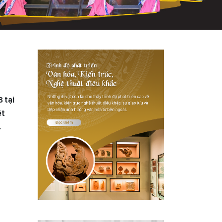
 tại
ệt
.