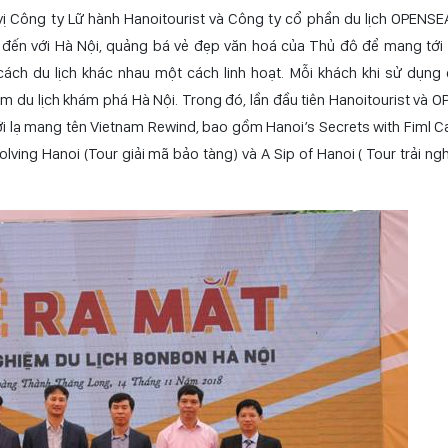
uyền thống của Hà Nội trong thời hiện đại và quảng bá nét đẹp Thủ đô
ợp tác cùng Công ty cổ phần du lịch OPENSEA chính thức khai trương 
thiệu một số chương trình trải nghiệm mang tính văn hóa đầy sáng 
ghiệm thật nhất, gần nhất với lịch sử và văn hoá xưa của Hà Nội.
 vị Công ty Lữ hành Hanoitourist và Công ty cổ phần du lịch OPENS
a đến với Hà Nội, quảng bá vẻ đẹp văn hoá của Thủ đô để mang tới
ách du lịch khác nhau một cách linh hoạt. Mỗi khách khi sử dụng 
m du lịch khám phá Hà Nội. Trong đó, lần đầu tiên Hanoitourist và 
 mới lạ mang tên Vietnam Rewind, bao gồm Hanoi’s Secrets with Fiml 
lving Hanoi (Tour giải mã bảo tàng) và A Sip of Hanoi ( Tour trải ng