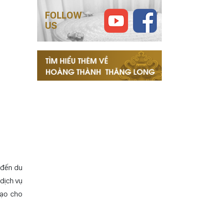
FOLLOW
US