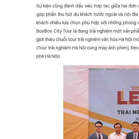
Với ý tưởng gìn giữ và phát triển những giá trị tr
khách nước ngoài, Công ty Lữ hành Hanoitourist h
trải nghiệm du lịch BonBon City Tour nhằm giới 
khách du lịch tới Thủ đô Hà Nội. Đây là những trải n
Sự kiện cũng đánh dấu việc hợp tác giữa hai đơn
góp phần thu hút du khách nước ngoài và nội đị
khách nhiều lựa chọn phù hợp với những phong c
BonBon City Tour là đang trải nghiệm một sản phẩ
giới thiệu chuỗi tour trải nghiệm văn hóa Hà Nội
(Tour trải nghiệm Hà Nội cùng máy ảnh phim), Reso
phê Hà Nội).