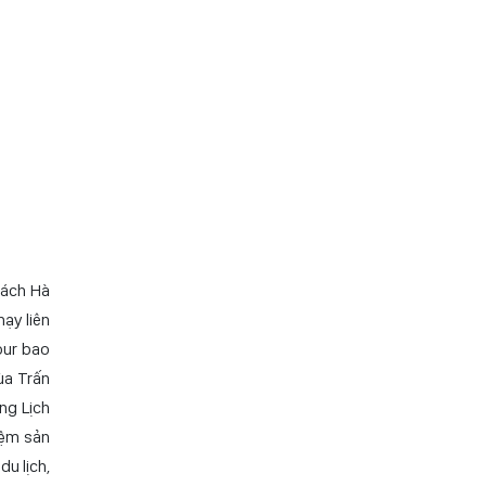
cách Hà
ạy liên
our bao