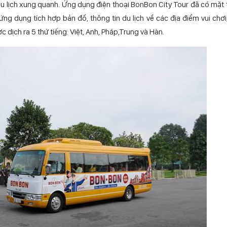
 điểm du lịch đặc sắc của Hà Nội như: Hoàng thành Thăng Long, Ch
ng Espana), Cầu Long Biên (dừng tại Serein Cafe & Lounge), Bảo tà
 Bảo tàng Mỹ thuật Việt Nam và Bảo tàng Hổ Chí Minh. Khi trải ngh
ng bị ứng dụng di động riêng (BonBon City Tour) chứa các thông tin d
u lịch xung quanh. Ứng dụng điện thoại BonBon City Tour đã có mặt t
ng dụng tích hợp bản đồ, thông tin du lịch về các địa điểm vui chơi, 
ịch ra 5 thứ tiếng: Việt, Anh, Pháp,Trung và Hàn.