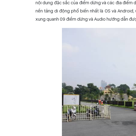
gồm 09 điểm dừng, qua 23 tuyến phố là những địa
Quốc, Chùa Hòe Nhai (dừng tại khách sạn Thăng Lo
sử quốc gia, Bảo tàng Phụ nữ Việt Nam, Văn Miếu,
phẩm du lịch BonBon City Tour, khách hàng được tra
nội dung đặc sắc của điểm dừng và các địa điểm d
nền tảng di động phổ biến nhất là OS và Android, ứ
xung quanh 09 điểm dừng và Audio hướng dẫn được d