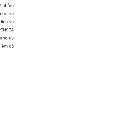
 đến du
dịch vụ
tạo cho
EA nhằm
 cho du
dịch vụ
OPENSEA
Cameras
hiệm cà