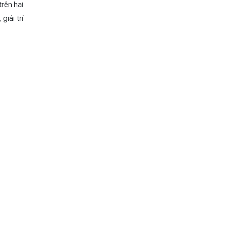
ùa Trấn
ng Lịch
iệm sản
u lịch,
rên hai
giải trí