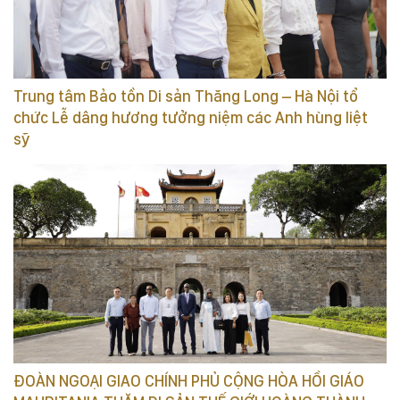
Trung tâm Bảo tồn Di sản Thăng Long – Hà Nội tổ
chức Lễ dâng hương tưởng niệm các Anh hùng liệt
sỹ
ĐOÀN NGOẠI GIAO CHÍNH PHỦ CỘNG HÒA HỒI GIÁO