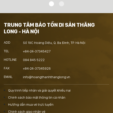
TRUNG TÂM BẢO TỒN DI SẢN THĂNG
LONG - HÀ NỘI
ADD
Số 19C Hoàng Diệu, Q. Ba Đình, TP. Hà Nội
TEL
+84-24-37345427
HOTLINE
084 845 5222
FAX
+84-24-37345926
EMAIL
info@hoangthanhthanglong.vn
Quy trình tiếp nhận và giải quyết khiếu nại
Chính sách bảo mật thông tin cá nhân
Hướng dẫn mua vé trực tuyến
Chính sách giao nhận vé