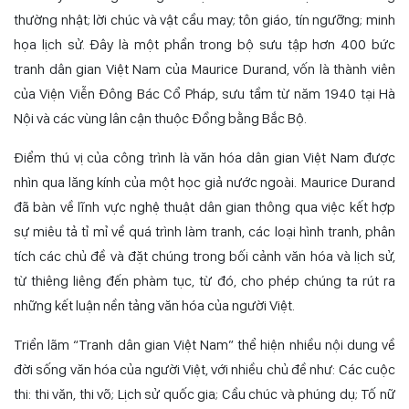
thường nhật; lời chúc và vật cầu may; tôn giáo, tín ngưỡng; minh
họa lịch sử
. Đây là một phần trong bộ sưu tập hơn 400 bức
tranh dân gian Việt Nam của Maurice Durand, vốn là thành viên
của Viện Viễn Đông Bác Cổ Pháp, sưu tầm từ năm 1940 tại Hà
Nội và các vùng lân cận thuộc Đồng bằng Bắc Bộ.
Điểm thú vị của công trình là văn hóa dân gian Việt Nam được
nhìn qua lăng kính của một học giả nước ngoài. Maurice Durand
đã bàn về lĩnh vực nghệ thuật dân gian thông qua việc kết hợp
sự miêu tả tỉ mỉ về quá trình làm tranh, các loại hình tranh, phân
tích các chủ đề và đặt chúng trong bối cảnh văn hóa và lịch sử,
từ thiêng liêng đến phàm tục, từ đó, cho phép chúng ta rút ra
những kết luận nền tảng văn hóa của người Việt.
Triển lãm “Tranh dân gian Việt Nam” thể hiện nhiều nội dung về
đời sống văn hóa của người Việt, với nhiều chủ đề như: Các cuộc
thi: thi văn, thi võ; Lịch sử quốc gia; Cầu chúc và phúng dụ; Tố nữ