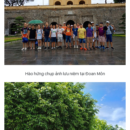
Hào hứng chụp ảnh lưu niệm tại Đoan Môn