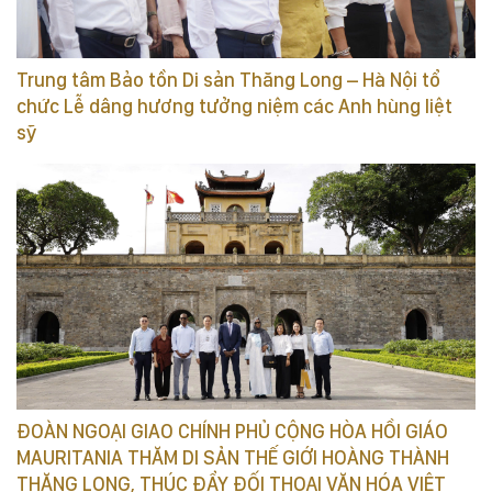
Trung tâm Bảo tồn Di sản Thăng Long – Hà Nội tổ
chức Lễ dâng hương tưởng niệm các Anh hùng liệt
sỹ
ĐOÀN NGOẠI GIAO CHÍNH PHỦ CỘNG HÒA HỒI GIÁO
MAURITANIA THĂM DI SẢN THẾ GIỚI HOÀNG THÀNH
THĂNG LONG, THÚC ĐẨY ĐỐI THOẠI VĂN HÓA VIỆT