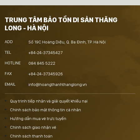
TRUNG TÂM BẢO TỒN DI SẢN THĂNG
LONG - HÀ NỘI
ADD
Số 19C Hoàng Diệu, Q. Ba Đình, TP. Hà Nội
TEL
+84-24-37345427
HOTLINE
084 845 5222
FAX
+84-24-37345926
EMAIL
info@hoangthanhthanglong.vn
Quy trình tiếp nhận và giải quyết khiếu nại
Chính sách bảo mật thông tin cá nhân
Hướng dẫn mua vé trực tuyến
Chính sách giao nhận vé
Chính sách thanh toán