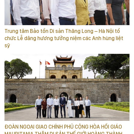
Trung tâm Bảo tồn Di sản Thăng Long – Hà Nội tổ
chức Lễ dâng hương tưởng niệm các Anh hùng liệt
sỹ
ĐOÀN NGOẠI GIAO CHÍNH PHỦ CỘNG HÒA HỒI GIÁO
MAURITANIA THĂM DI SẢN THẾ GIỚI HOÀNG THÀNH