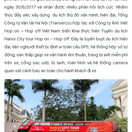
ngày 30/6/2017 và nhận được nhiều phản hồi tích cực. Nhằm
thúc đẩy việc xây dựng du lịch thủ đô văn minh, hiện đại, Tổng
Công ty Vận tải Hà Nội (Transerco) hợp tác với Công ty Ảnh Việt
Hop on – Hop off Việt Nam triển khai thực hiện Tuyến du lịch
Hanoi City tour Hop on – Hop off. Đây là tuyến buýt du lịch hiện
đại, tiện nghi,với thiết bị định vị toàn cầu GPS, hệ thống hộp số tự
động, sàn thấp giúp xe vận hành êm thuận, trang bị wifi miễn phí
trên xe, cổng sạc usb, tủ lạnh, màn hình và hệ thống camera
quan sát cảnh báo an toàn cho hành khách đi xe.