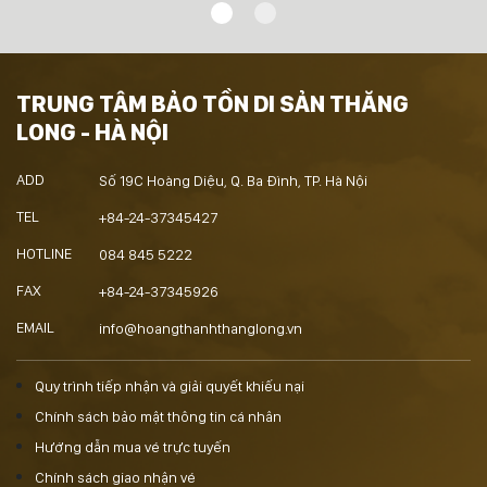
TRUNG TÂM BẢO TỒN DI SẢN THĂNG
LONG - HÀ NỘI
ADD
Số 19C Hoàng Diệu, Q. Ba Đình, TP. Hà Nội
TEL
+84-24-37345427
HOTLINE
084 845 5222
FAX
+84-24-37345926
EMAIL
info@hoangthanhthanglong.vn
Quy trình tiếp nhận và giải quyết khiếu nại
Chính sách bảo mật thông tin cá nhân
Hướng dẫn mua vé trực tuyến
Chính sách giao nhận vé