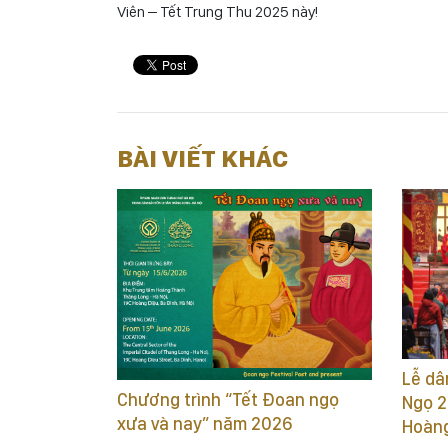
4/ Địa điểm
Khu di sản văn hóa thế giới Hoàng thành Thăng Lon
Kính mời du khách ghé thăm và trải nghiệm các ho
Viên – Tết Trung Thu 2025 này!
BÀI VIẾT KHÁC