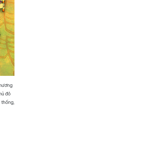
Chương
Thủ đô
 thống,