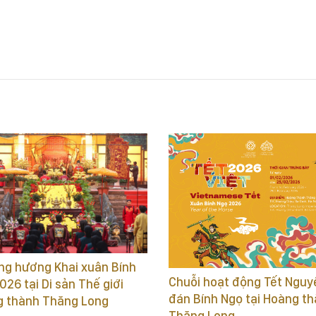
g – Hà Nội (số 19C Hoàng Diệu, Ba Đình, Hà Nội).
ạt động truyền thống ý nghĩa tại Hoàng thành Thăng Long vào dịp Tế