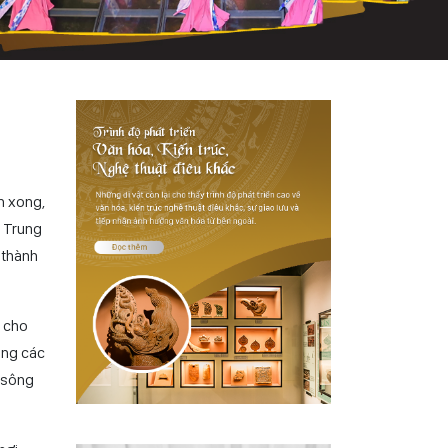
h xong,
a Trung
 thành
) cho