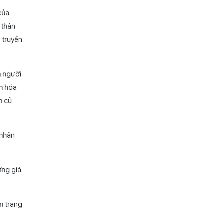
 thiệu
 hơn
của
 thân
 truyền
à người
ăn hóa
n củ
 nhân