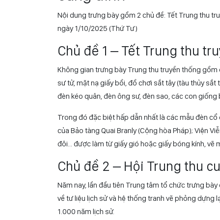
biểu diễn múa lân sư…
1/ Trưng bày Tết Trung t
cung đình
Nội dung trưng bày gồm 2 chủ đề: Tết Trung thu truy
ngày 1/10/2025 (Thứ Tư)
Chủ đề 1 – Tết Trung thu tr
Không gian trưng bày Trung thu truyền thống gồm c
sư tử, mặt nạ giấy bồi, đồ chơi sắt tây (tàu thủy sắt
đèn kéo quân, đèn ông sư, đèn sao, các con giống
Trong đó đặc biệt hấp dẫn nhất là các mẫu đèn cổ 
của Bảo tàng Quai Branly (Cộng hòa Pháp); Viện Vi
đôi… được làm từ giấy gió hoặc giấy bóng kính, vẽ 