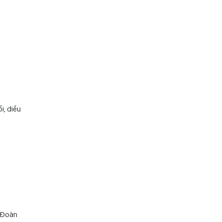
ững giá
m trang
i, diều