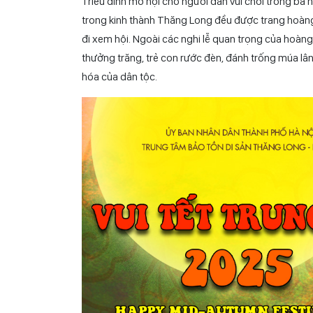
biết, dưới thời vua Lý Nhân Tông trị vì, hội Trung t
vị tiên đế; văn võ bá quan dâng biểu chúc mừng nhà
Hồng); biểu diễn rối nước; thi săn hổ…
Triều đình mở hội cho người dân vui chơi trong b
trong kinh thành Thăng Long đều được trang hoàng g
đi xem hội. Ngoài các nghi lễ quan trọng của hoàng 
thưởng trăng, trẻ con rước đèn, đánh trống múa lâ
hóa của dân tộc.