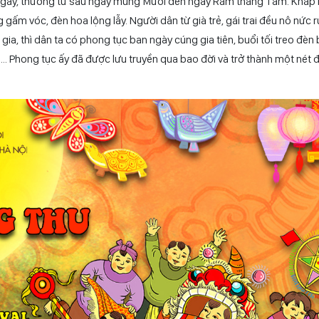
hu được triều đình tổ chức rất long trọng với các hoạt động như: dâng 
 vua; mở yến tiệc; tổ chức đua thuyền trên sông Trường Lô (sông Nhị
a ngày, thường từ sau ngày mùng Mười đến ngày Rằm tháng Tám. Khắp 
ấm vóc, đèn hoa lộng lẫy. Người dân từ già trẻ, gái trai đều nô nức 
gia, thì dân ta có phong tục ban ngày cúng gia tiên, buổi tối treo đèn
n… Phong tục ấy đã được lưu truyền qua bao đời và trở thành một nét 