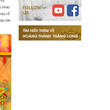
cúng các
, sông
nơi
FOLLOW
rủ nhau
US
 bày cỗ
đẹp văn