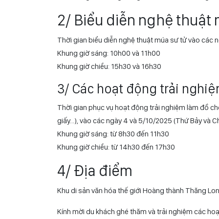
Với những nội dung trưng bày trên, đã làm tăng thê
trị văn hóa phi vật thể cung đình, giúp gắn kết di s
Không gian checkin đa dạng sắc màu, với nhiều gó
trí cá vàng vờn trăng trong đầm sen, Con đường đè
2/ Biểu diễn nghệ thuật
Thời gian biểu diễn nghệ thuật múa sư tử vào các 
Khung giờ sáng: 10h00 và 11h00
Khung giờ chiều: 15h30 và 16h30
3/ Các hoạt động trải nghi
Thời gian phục vụ hoạt động trải nghiệm làm đồ chơ
giấy…), vào các ngày 4 và 5/10/2025 (Thứ Bảy và C
Khung giờ sáng: từ 8h30 đến 11h30
Khung giờ chiều: từ 14h30 đến 17h30