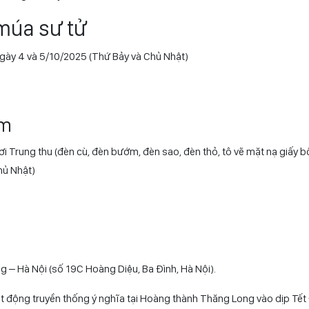
m tính hấp dẫn, độc đáo cho di sản, giúp du khách hiểu sâu hơn về nh
ản với cộng đồng hơn.
c hình ấn tượng: Cổng đèn hoa rực rỡ, Bức tường mẹt ngộ nghĩnh, Cụ
n lung linh huyền ảo…
 múa sư tử
ngày 4 và 5/10/2025 (Thứ Bảy và Chủ Nhật)
ệm
i Trung thu (đèn cù, đèn bướm, đèn sao, đèn thỏ, tô vẽ mặt nạ giấy bồ
hủ Nhật)