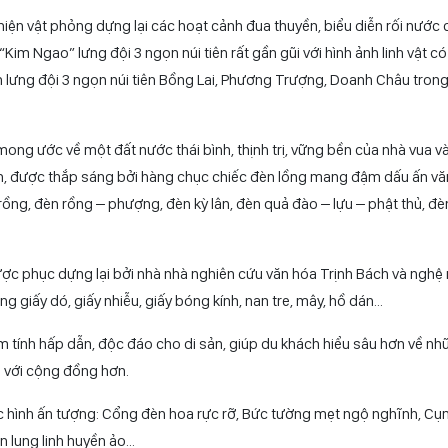
ng đình thời Lý
iễn giải về tết Trung thu cung đình thế kỷ 11-12 với hệ thống pano giới
lại các hoạt động diễn ra trong ngày hội Trung thu cung đình cách đây
iện vật phỏng dựng lại các hoạt cảnh đua thuyền, biểu diễn rối nước 
“Kim Ngao” lưng đội 3 ngọn núi tiên rất gần gũi với hình ảnh linh vật có
n lưng đội 3 ngọn núi tiên Bồng Lai, Phương Trượng, Doanh Châu trong
mong ước về một đất nước thái bình, thịnh trị, vững bền của nhà vua v
ính, được thắp sáng bởi hàng chục chiếc đèn lồng mang đậm dấu ấn v
rồng, đèn rồng – phượng, đèn kỳ lân, đèn quả đào – lựu – phật thủ, đè
được phục dựng lại bởi nhà nhà nghiên cứu văn hóa Trịnh Bách và nghệ
g giấy dó, giấy nhiễu, giấy bóng kính, nan tre, mây, hồ dán…