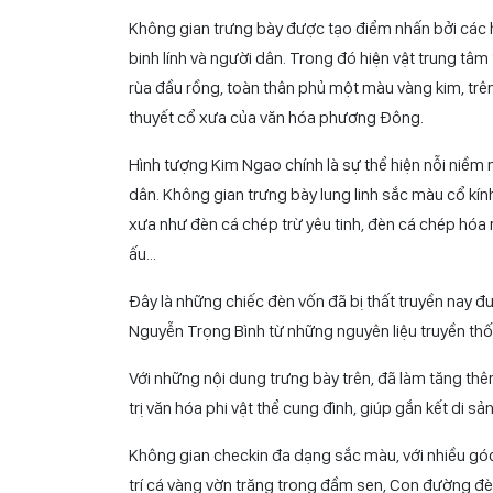
Chủ đề 2 – Hội Trung thu cu
Năm nay, lần đầu tiên Trung tâm tổ chức trưng bày d
về tư liệu lịch sử và hệ thống tranh vẽ phỏng dựng 
1.000 năm lịch sử.
Không gian trưng bày được tạo điểm nhấn bởi các h
binh lính và người dân. Trong đó hiện vật trung tâm 
rùa đầu rồng, toàn thân phủ một màu vàng kim, trê
thuyết cổ xưa của văn hóa phương Đông.
Hình tượng Kim Ngao chính là sự thể hiện nỗi niềm 
dân. Không gian trưng bày lung linh sắc màu cổ k
xưa như đèn cá chép trừ yêu tinh, đèn cá chép hóa 
ấu…
Đây là những chiếc đèn vốn đã bị thất truyền nay 
Nguyễn Trọng Bình từ những nguyên liệu truyền thốn