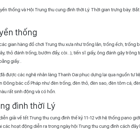
hu truyền thống và Hội Trung thu
ền thống và Hội Trung thu cung đình thời Lý. Thời gian trưng bày: Bắt
uyền thống
ác gian hàng đồ chơi Trung thu xưa như trống lân, trống ếch, trống b
 tây, thỏ đánh trống, bướm đẩy, còi…), tiến sĩ giấy, ông đánh gậy trông 
 bằng giấy…
đã được các nghệ nhân làng Thanh Oai phục dựng lại qua nguồn tư li
ễn Đông bác cổ Pháp như đèn trống, đèn thỏ, đèn sao, đèn tôm cá, đè
màu rất sinh động và có hồn.