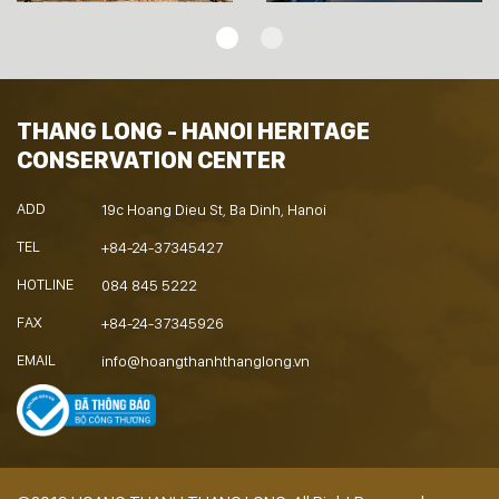
THANG LONG - HANOI HERITAGE
CONSERVATION CENTER
ADD
19c Hoang Dieu St, Ba Dinh, Hanoi
TEL
+84-24-37345427
HOTLINE
084 845 5222
FAX
+84-24-37345926
EMAIL
info@hoangthanhthanglong.vn