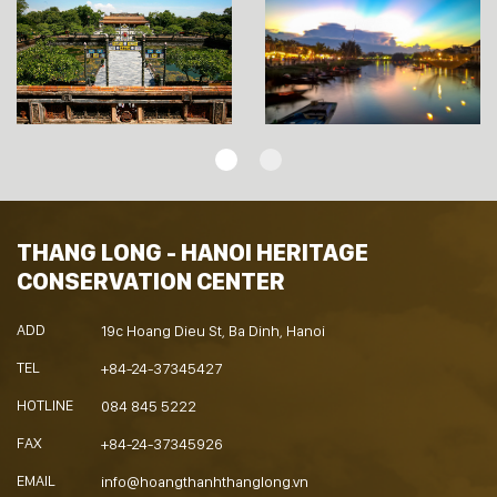
THANG LONG - HANOI HERITAGE
CONSERVATION CENTER
ADD
19c Hoang Dieu St, Ba Dinh, Hanoi
TEL
+84-24-37345427
HOTLINE
084 845 5222
FAX
+84-24-37345926
EMAIL
info@hoangthanhthanglong.vn