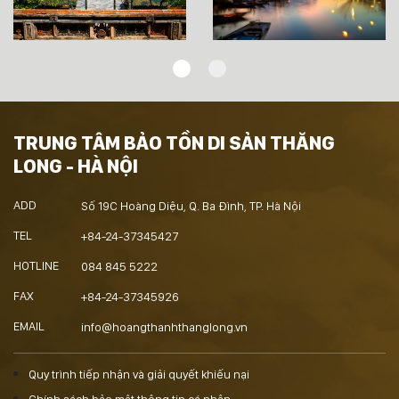
TRUNG TÂM BẢO TỒN DI SẢN THĂNG
LONG - HÀ NỘI
ADD
Số 19C Hoàng Diệu, Q. Ba Đình, TP. Hà Nội
TEL
+84-24-37345427
HOTLINE
084 845 5222
FAX
+84-24-37345926
EMAIL
info@hoangthanhthanglong.vn
Quy trình tiếp nhận và giải quyết khiếu nại