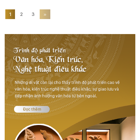
1
2
3
»