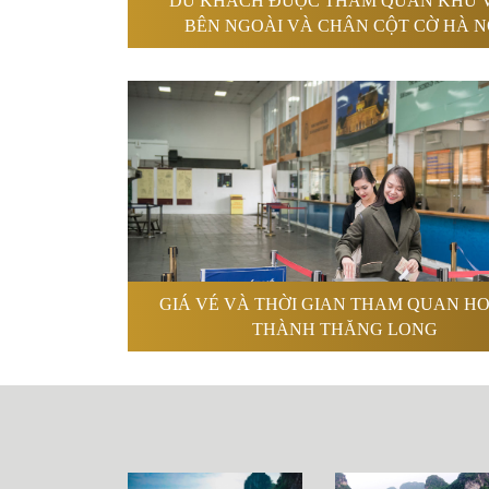
DU KHÁCH ĐƯỢC THAM QUAN KHU 
BÊN NGOÀI VÀ CHÂN CỘT CỜ HÀ N
GIÁ VÉ VÀ THỜI GIAN THAM QUAN H
THÀNH THĂNG LONG