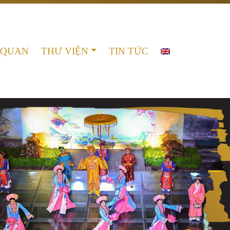
 QUAN
THƯ VIỆN
TIN TỨC