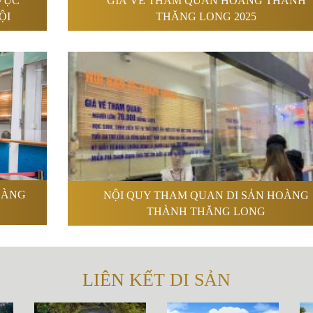
VỰC
GIÁ VÉ THAM QUAN HOÀNG THÀNH
ỘI
THĂNG LONG 2025
OÀNG
NỘI QUY THAM QUAN DI SẢN HOÀNG
THÀNH THĂNG LONG
LIÊN KẾT DI SẢN