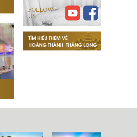
FOLLOW
US