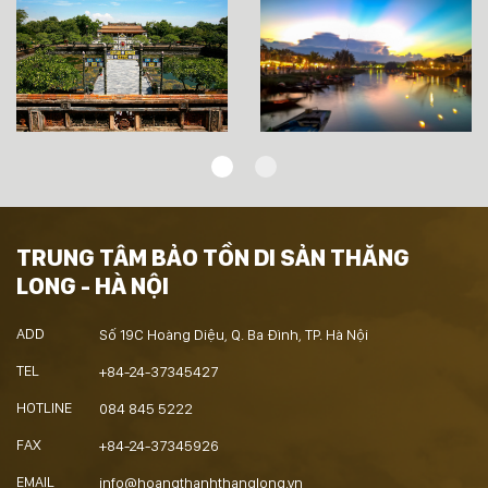
TRUNG TÂM BẢO TỒN DI SẢN THĂNG
LONG - HÀ NỘI
ADD
Số 19C Hoàng Diệu, Q. Ba Đình, TP. Hà Nội
TEL
+84-24-37345427
HOTLINE
084 845 5222
FAX
+84-24-37345926
EMAIL
info@hoangthanhthanglong.vn