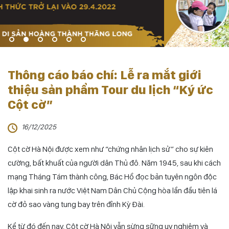
Thông cáo báo chí: Lễ ra mắt giới
thiệu sản phẩm Tour du lịch “Ký ức
Cột cờ”
16/12/2025
Cột cờ Hà Nội được xem như “chứng nhân lịch sử” cho sự kiên
cường, bất khuất của người dân Thủ đô. Năm 1945, sau khi cách
mạng Tháng Tám thành công, Bác Hồ đọc bản tuyên ngôn độc
lập khai sinh ra nước Việt Nam Dân Chủ Cộng hòa lần đầu tiên lá
cờ đỏ sao vàng tung bay trên đỉnh Kỳ Đài.
Kể từ đó đến nay, Cột cờ Hà Nội vẫn sừng sững uy nghiêm và