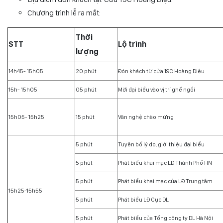
Chương trình lễ ra mắt:
Thời
STT
Lộ trình
lượng
14h45- 15h05
20 phút
Đón khách từ cửa 19C Hoàng Diệu
15h- 15h05
05 phút
Mời đại biểu vào vị trí ghế ngồi
15h05- 15h25
15 phút
Văn nghệ chào mừng
5 phút
Tuyên bố lý do, giới thiệu đại biểu
5 phút
Phát biểu khai mạc LĐ Thành Phố HN
5 phút
Phát biểu khai mạc của LĐ Trung tâm
15h25-15h55
5 phút
Phát biểu LĐ Cục DL
5 phút
Phát biểu của Tổng công ty DL Hà Nội