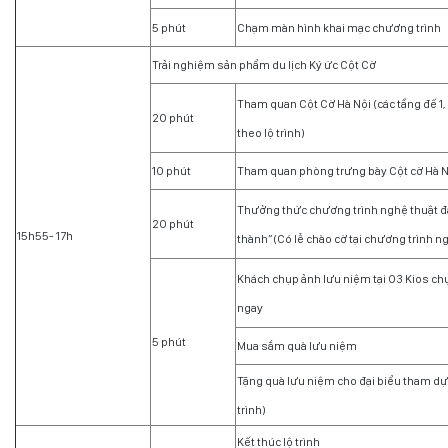
5 phút
Chạm màn hình khai mạc chương trình
Trải nghiệm sản phẩm du lịch Ký ức Cột Cờ
Tham quan Cột Cờ Hà Nội (các tầng đế 1, 
20 phút
theo lộ trình)
10 phút
Tham quan phòng trưng bày Cột cờ Hà Nộ
Thưởng thức chương trình nghệ thuật đ
20 phút
15h55- 17h
thành”(Có lễ chào cờ tại chương trình n
Khách chụp ảnh lưu niệm tại 03 Kios ch
ngay
5 phút
Mua sắm quà lưu niệm
Tặng quà lưu niệm cho đại biểu tham dự
trình)
Kết thúc lộ trình