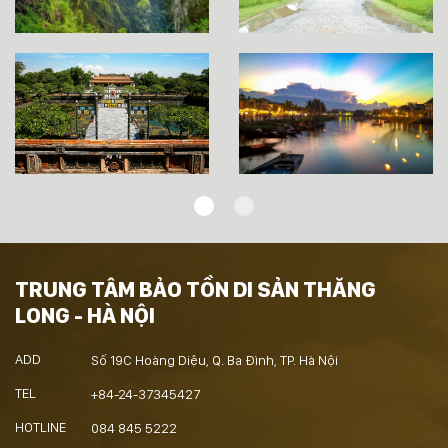
TRUNG TÂM BẢO TỒN DI SẢN THĂNG
LONG - HÀ NỘI
ADD
Số 19C Hoàng Diệu, Q. Ba Đình, TP. Hà Nội
TEL
+84-24-37345427
HOTLINE
084 845 5222