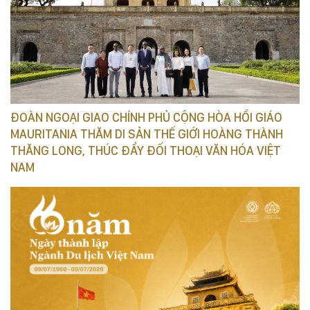
ĐOÀN NGOẠI GIAO CHÍNH PHỦ CỘNG HÒA HỒI GIÁO
MAURITANIA THĂM DI SẢN THẾ GIỚI HOÀNG THÀNH
THĂNG LONG, THÚC ĐẨY ĐỐI THOẠI VĂN HÓA VIỆT
NAM