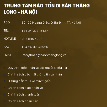
TRUNG TÂM BẢO TỒN DI SẢN THĂNG
LONG - HÀ NỘI
ADD
Số 19C Hoàng Diệu, Q. Ba Đình, TP. Hà Nội
TEL
+84-24-37345427
HOTLINE
084 845 5222
FAX
+84-24-37345926
EMAIL
info@hoangthanhthanglong.vn
Quy trình tiếp nhận và giải quyết khiếu nại
Chính sách bảo mật thông tin cá nhân
Hướng dẫn mua vé trực tuyến
Chính sách giao nhận vé
Chính sách thanh toán
Chính sách hoàn tiền