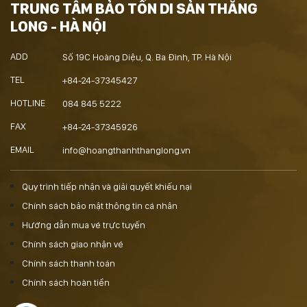
TRUNG TÂM BẢO TỒN DI SẢN THĂNG
LONG - HÀ NỘI
ADD
Số 19C Hoàng Diệu, Q. Ba Đình, TP. Hà Nội
TEL
+84-24-37345427
HOTLINE
084 845 5222
FAX
+84-24-37345926
EMAIL
info@hoangthanhthanglong.vn
Quy trình tiếp nhận và giải quyết khiếu nại
Chính sách bảo mật thông tin cá nhân
Hướng dẫn mua vé trực tuyến
Chính sách giao nhận vé
Chính sách thanh toán
Chính sách hoàn tiền